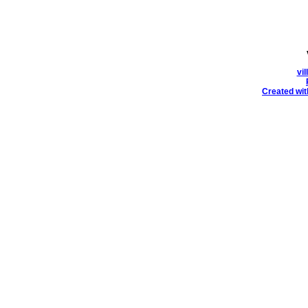
vi
Created wit