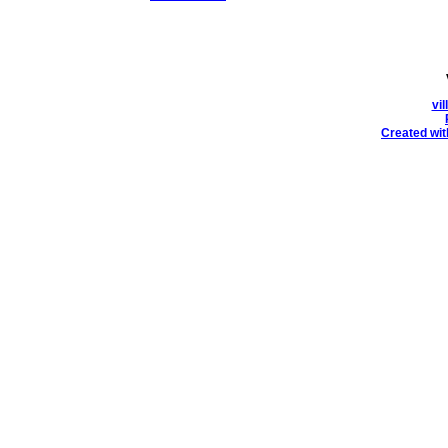
vi
Created wit