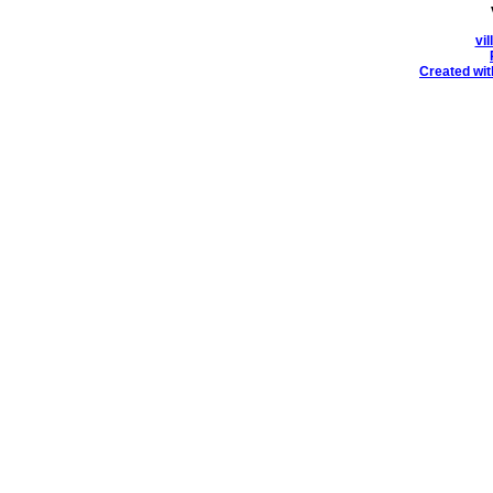
vi
Created wit