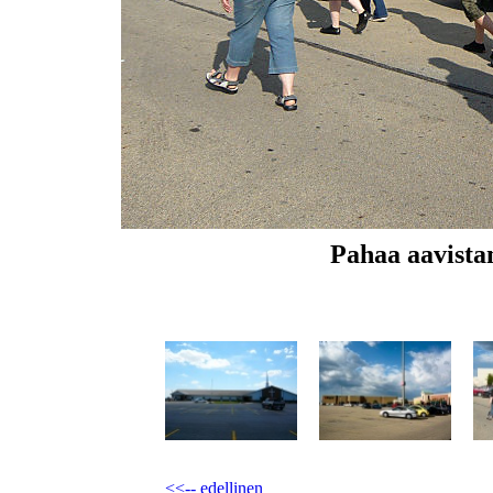
Pahaa aavista
<<-- edellinen