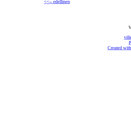
<<-- edellinen
V
vil
P
Created with