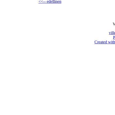
<<-- edellinen
V
vil
P
Created with