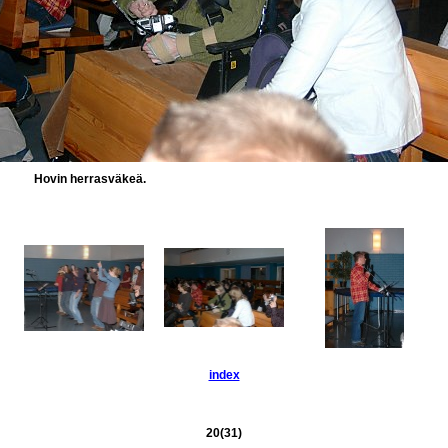
Hovin herrasväkeä.
index
20(31)