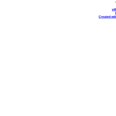
vi
Created wit