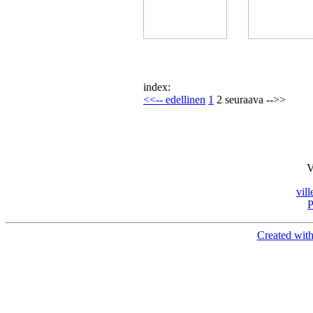
index:
<<-- edellinen
1
2 seuraava -->>
V
vil
P
Created with