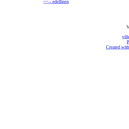
<<-- edellinen
V
vil
P
Created with