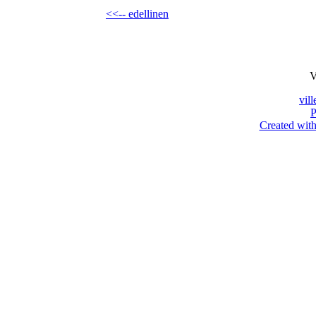
<<-- edellinen
V
vil
P
Created with