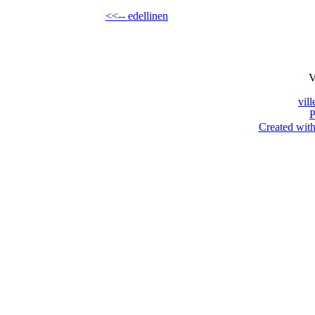
<<-- edellinen
V
vil
P
Created with