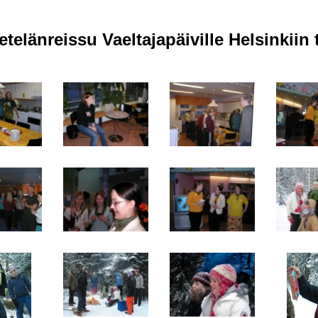
telänreissu Vaeltajapäiville Helsinkii